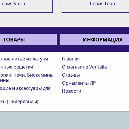
Серия Varia
Серия Lean
ТОВАРЫ
ИНФОРМАЦИЯ
нное литьё из латуни
Главная
онные решётки
О магазине Ventalia
опки, печи. Биокамины.
Отзывы
мины
Орнаменты ЛР
щие и аксессуары для
Новости
iku (Нидерланды)