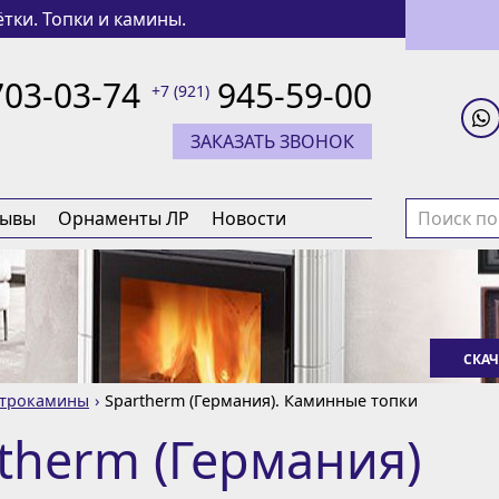
тки. Топки и камины.
703-03-74
945-59-00
+7 (921)
ЗАКАЗАТЬ ЗВОНОК
зывы
Орнаменты ЛР
Новости
СКАЧ
ктрокамины
Spartherm (Германия). Каминные топки
therm (Германия)