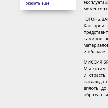
эксплуата
Показать еще
моментов п
"ОГОНЬ В
Как произ
представи
каминов п
материалов
и обладает
МИССИЯ S
Мы хотим 
и страсть
наслаждат
вплоть до
образуют и