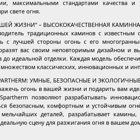
ции, максимальными стандартами качества 
ри свете огня.
АШЕЙ ЖИЗНИ" – ВЫСОКОКАЧЕСТВЕННАЯ КАМИННА
водитель традиционных каминов с известным о
ть с лучшей стороны огонь с его многогранны
оразят вас своим неповторимым дизайном и в
 до идеальной отделки. Каждая модель обеспеч
 множеством классических, инновационных и ин
PARTHERM: УМНЫЕ, БЕЗОПАСНЫЕ И ЭКОЛОГИЧНЫ
зажечь огонь в вашей жизни и подарить вам иде
 Spartherm позволяют разрабатывать инноваци
ься безопасным, комфортным и устойчивым огнём
 мельчайших деталей, разрабатывает камины,
деальную сцену для разжигания огня в вашем до